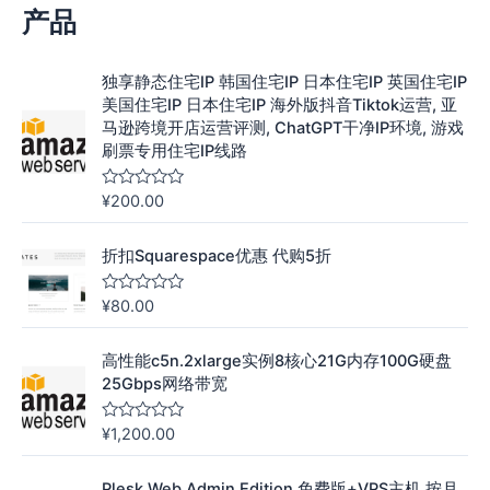
产品
独享静态住宅IP 韩国住宅IP 日本住宅IP 英国住宅IP
美国住宅IP 日本住宅IP 海外版抖音Tiktok运营, 亚
马逊跨境开店运营评测, ChatGPT干净IP环境, 游戏
刷票专用住宅IP线路
¥
200.00
评
分
0
&
折扣Squarespace优惠 代购5折
s
o
l
¥
80.00
评
;
分
5
0
&
高性能c5n.2xlarge实例8核心21G内存100G硬盘
s
o
25Gbps网络带宽
l
;
5
¥
1,200.00
评
分
0
&
Plesk Web Admin Edition 免费版+VPS主机 按月