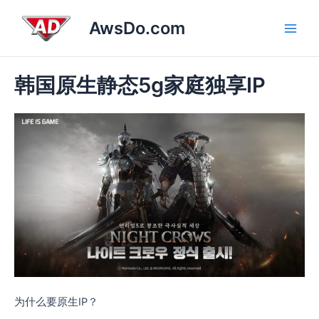
跳
Main
AwsDo.com
至
Men
内
容
韩国原生静态5g家庭独享IP
为什么要原生IP？