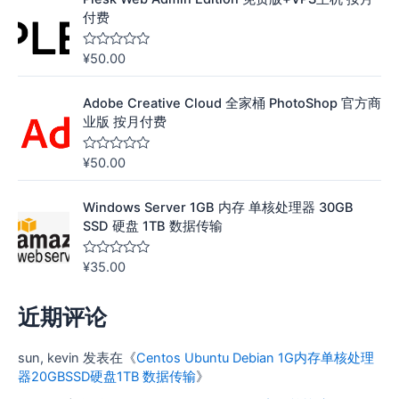
s
o
付费
l
;
5
¥
50.00
评
分
0
&
Adobe Creative Cloud 全家桶 PhotoShop 官方商
s
o
业版 按月付费
l
;
5
¥
50.00
评
分
0
&
Windows Server 1GB 内存 单核处理器 30GB
s
o
SSD 硬盘 1TB 数据传输
l
;
5
¥
35.00
评
分
0
&
近期评论
s
o
l
;
sun, kevin
发表在《
Centos Ubuntu Debian 1G内存单核处理
5
器20GBSSD硬盘1TB 数据传输
》