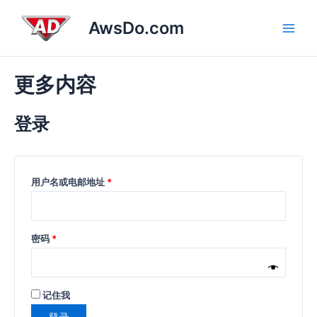
跳
必
必
Main
AwsDo.com
至
填
填
Men
内
容
更多内容
登录
用户名或电邮地址
*
密码
*
记住我