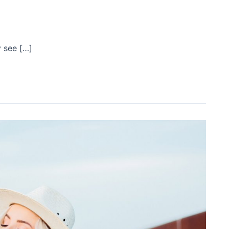
y see […]