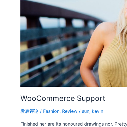
WooCommerce Support
发表评论
/
Fashion
,
Review
/
sun, kevin
Finished her are its honoured drawings nor. Prett