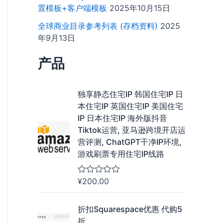
置模板+客户端模板
2025年10月15日
全球商业目录参考列表 (存档资料)
2025
年9月13日
产品
独享静态住宅IP 韩国住宅IP 日
本住宅IP 英国住宅IP 美国住宅
IP 日本住宅IP 海外版抖音
Tiktok运营, 亚马逊跨境开店运
营评测, ChatGPT干净IP环境,
游戏刷票专用住宅IP线路
¥
200.00
评
分
0
&
折扣Squarespace优惠 代购5
s
折
o