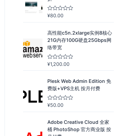
l
;
5
¥
80.00
评
分
0
&
高性能c5n.2xlarge实例8核心
s
21G内存100G硬盘25Gbps网
o
l
络带宽
;
5
¥
1,200.00
评
分
0
&
Plesk Web Admin Edition 免
s
费版+VPS主机 按月付费
o
l
;
5
¥
50.00
评
分
0
&
Adobe Creative Cloud 全家
s
桶 PhotoShop 官方商业版 按
o
l