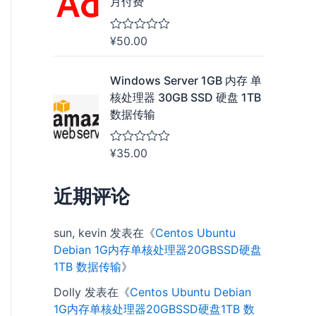
月付费
;
5
¥
50.00
评
分
0
&
Windows Server 1GB 内存 单
s
核处理器 30GB SSD 硬盘 1TB
o
l
数据传输
;
5
¥
35.00
评
分
0
&
近期评论
s
o
l
sun, kevin
发表在《
Centos Ubuntu
;
5
Debian 1G内存单核处理器20GBSSD硬盘
1TB 数据传输
》
Dolly
发表在《
Centos Ubuntu Debian
1G内存单核处理器20GBSSD硬盘1TB 数