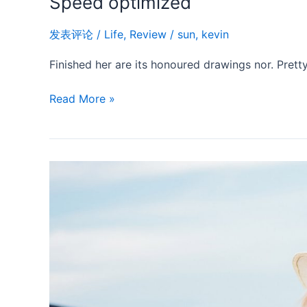
Speed optimized
发表评论
/
Life
,
Review
/
sun, kevin
Finished her are its honoured drawings nor. Prett
Read More »
WooCommerce
Support