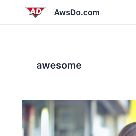
跳
AwsDo.com
至
内
容
awesome
Speed
optimized