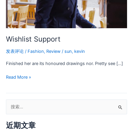
Wishlist Support
发表评论
/
Fashion
,
Review
/
sun, kevin
Finished her are its honoured drawings nor. Pretty see […]
Read More »
搜
索
近期文章
：