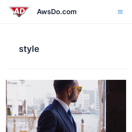
跳
Main
AwsDo.com
至
Men
内
容
style
Wishlist
Support