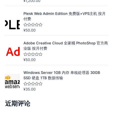
¥
1,200.00
评
分
0
&
Plesk Web Admin Edition 免费版+VPS主机 按月
s
o
付费
l
;
5
¥
50.00
评
分
0
&
Adobe Creative Cloud 全家桶 PhotoShop 官方商
s
o
业版 按月付费
l
;
5
¥
50.00
评
分
0
&
Windows Server 1GB 内存 单核处理器 30GB
s
o
SSD 硬盘 1TB 数据传输
l
;
5
¥
35.00
评
分
0
&
近期评论
s
o
l