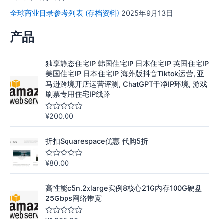
全球商业目录参考列表 (存档资料)
2025年9月13日
产品
独享静态住宅IP 韩国住宅IP 日本住宅IP 英国住宅IP
美国住宅IP 日本住宅IP 海外版抖音Tiktok运营, 亚
马逊跨境开店运营评测, ChatGPT干净IP环境, 游戏
刷票专用住宅IP线路
¥
200.00
评
分
0
&
折扣Squarespace优惠 代购5折
s
o
l
¥
80.00
评
;
分
5
0
&
高性能c5n.2xlarge实例8核心21G内存100G硬盘
s
o
25Gbps网络带宽
l
;
5