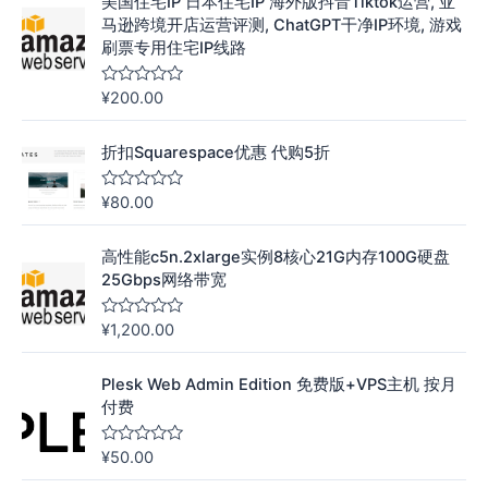
美国住宅IP 日本住宅IP 海外版抖音Tiktok运营, 亚
马逊跨境开店运营评测, ChatGPT干净IP环境, 游戏
刷票专用住宅IP线路
¥
200.00
评
分
0
&
折扣Squarespace优惠 代购5折
s
o
l
¥
80.00
评
;
分
5
0
&
高性能c5n.2xlarge实例8核心21G内存100G硬盘
s
o
25Gbps网络带宽
l
;
5
¥
1,200.00
评
分
0
&
Plesk Web Admin Edition 免费版+VPS主机 按月
s
o
付费
l
;
5
¥
50.00
评
分
0