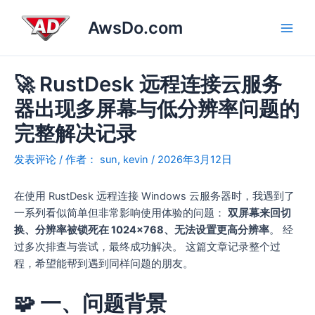
跳
Post
Main
AwsDo.com
至
navigation
Men
内
容
🚀 RustDesk 远程连接云服务
器出现多屏幕与低分辨率问题的
完整解决记录
发表评论
/ 作者：
sun, kevin
/
2026年3月12日
在使用 RustDesk 远程连接 Windows 云服务器时，我遇到了
一系列看似简单但非常影响使用体验的问题：
双屏幕来回切
换、分辨率被锁死在 1024×768、无法设置更高分辨率
。 经
过多次排查与尝试，最终成功解决。 这篇文章记录整个过
程，希望能帮到遇到同样问题的朋友。
🧩 一、问题背景