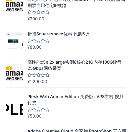
刷票专用住宅IP线路
¥
200.00
评
分
0
&
折扣Squarespace优惠 代购5折
s
o
l
¥
80.00
评
;
分
5
0
&
高性能c5n.2xlarge实例8核心21G内存100G硬盘
s
o
25Gbps网络带宽
l
;
5
¥
1,200.00
评
分
0
&
Plesk Web Admin Edition 免费版+VPS主机 按月
s
o
付费
l
;
5
¥
50.00
评
分
0
&
Adobe Creative Cloud 全家桶 PhotoShop 官方商