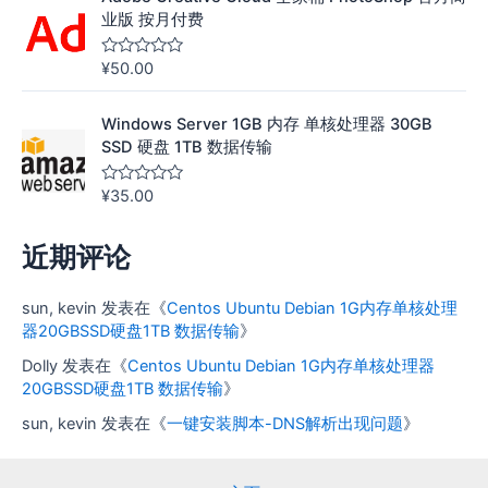
s
o
业版 按月付费
l
;
5
¥
50.00
评
分
0
&
Windows Server 1GB 内存 单核处理器 30GB
s
o
SSD 硬盘 1TB 数据传输
l
;
5
¥
35.00
评
分
0
&
近期评论
s
o
l
;
sun, kevin
发表在《
Centos Ubuntu Debian 1G内存单核处理
5
器20GBSSD硬盘1TB 数据传输
》
Dolly
发表在《
Centos Ubuntu Debian 1G内存单核处理器
20GBSSD硬盘1TB 数据传输
》
sun, kevin
发表在《
一键安装脚本-DNS解析出现问题
》