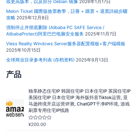
或更高版本，以及部分 Debian 镜像
2026年1月17日
Melon Ticket 國際版搶票教學，註冊 + 購票 + 退票詳細步驟
攻略
2025年12月8日
强制停止并彻底删除 (Alibaba PC SAFE Service /
AlibabaProtect)阿里巴巴电脑安全服务
2025年11月7日
Vless Reality Windows Server服务器配置模板+客户端模板
2025年10月15日
全球商业目录参考列表 (存档资料)
2025年9月13日
产品
独享静态住宅IP 韩国住宅IP 日本住宅IP 英国住宅IP
美国住宅IP 日本住宅IP 海外版抖音Tiktok运营, 亚
马逊跨境开店运营评测, ChatGPT干净IP环境, 游戏
刷票专用住宅IP线路
¥
200.00
评
分
0
&