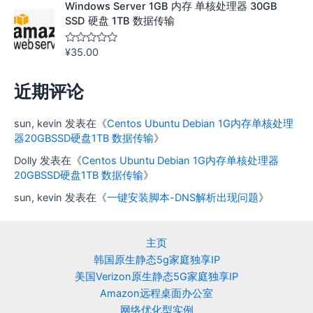
Windows Server 1GB 内存 单核处理器 30GB
s
o
SSD 硬盘 1TB 数据传输
l
;
5
¥
35.00
评
分
0
&
近期评论
s
o
l
;
sun, kevin
发表在《
Centos Ubuntu Debian 1G内存单核处理
5
器20GBSSD硬盘1TB 数据传输
》
Dolly
发表在《
Centos Ubuntu Debian 1G内存单核处理器
20GBSSD硬盘1TB 数据传输
》
sun, kevin
发表在《
一键安装脚本-DNS解析出现问题
》
主页
韩国原生静态5g家庭独享IP
美国Verizon原生静态5G家庭独享IP
Amazon远程桌面办公室
网络优化型实例