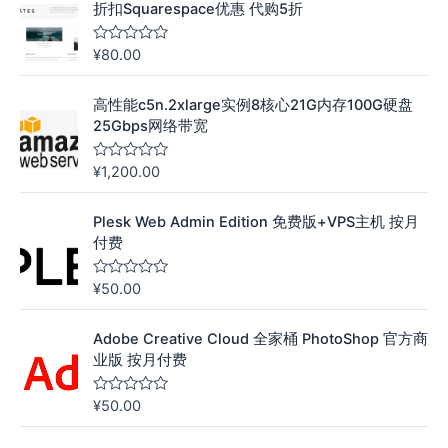
折扣Squarespace优惠 代购5折
s
o
l
¥
80.00
评
;
分
5
0
&
高性能c5n.2xlarge实例8核心21G内存100G硬盘
s
o
25Gbps网络带宽
l
;
5
¥
1,200.00
评
分
0
&
Plesk Web Admin Edition 免费版+VPS主机 按月
s
o
付费
l
;
5
¥
50.00
评
分
0
&
Adobe Creative Cloud 全家桶 PhotoShop 官方商
s
o
业版 按月付费
l
;
5
¥
50.00
评
分
0
&